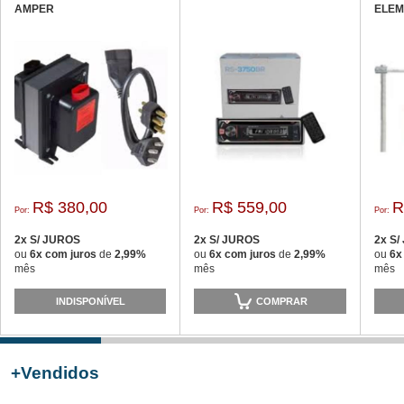
AMPER
ELEM
AQUA
R$ 380,00
R$ 559,00
R
Por:
Por:
Por:
2x S/ JUROS
2x S/ JUROS
2x S
ou
6x com juros
de
2,99%
ou
6x com juros
de
2,99%
ou
6x
mês
mês
mês
INDISPONÍVEL
COMPRAR
+
Vendidos