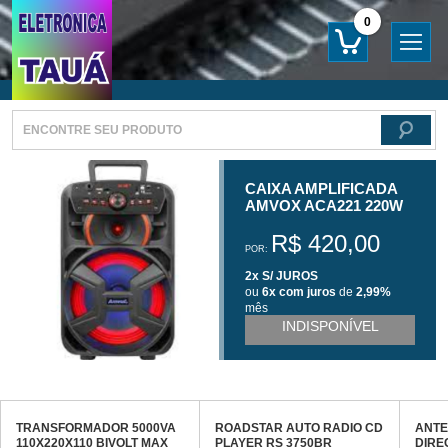
0
CAIXA AMPLIFICADA
AMVOX ACA221 220W
1X8"
R$ 420,00
POR:
2x S/ JUROS
ou
6x com juros
de
2,99%
mês
INDISPONÍVEL
TRANSFORMADOR 5000VA
ROADSTAR AUTO RADIO CD
ANTE
110X220X110 BIVOLT MAX
PLAYER RS 3750BR
DIRE