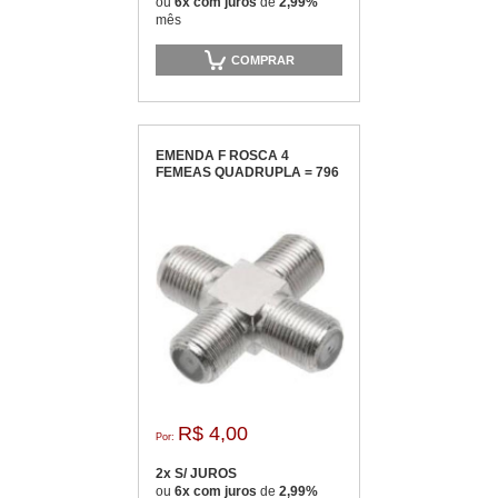
ou
6x com juros
de
2,99%
mês
COMPRAR
EMENDA F ROSCA 4
FEMEAS QUADRUPLA = 796
R$ 4,00
Por:
2x S/ JUROS
ou
6x com juros
de
2,99%