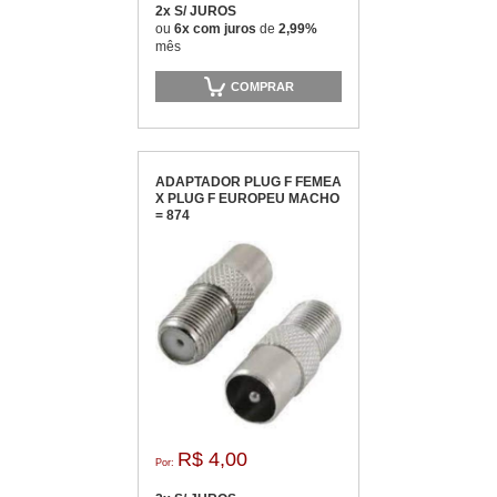
2x S/ JUROS
ou
6x com juros
de
2,99%
mês
COMPRAR
ADAPTADOR PLUG F FEMEA
X PLUG F EUROPEU MACHO
= 874
R$ 4,00
Por: