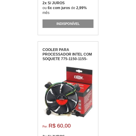
2x S/ JUROS
ou
6x com juros
de
2,99%
mês
INDISPONÍVEL
COOLER PARA
PROCESSADOR INTEL COM
SOQUETE 775-1150-1155-
1156 DEX - DX-7115
R$ 60,00
Por: