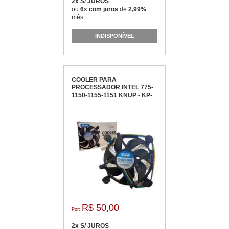
2x S/ JUROS
ou
6x com juros
de
2,99%
mês
INDISPONÍVEL
COOLER PARA
PROCESSADOR INTEL 775-
1150-1155-1151 KNUP - KP-
VR302
R$ 50,00
Por:
2x S/ JUROS