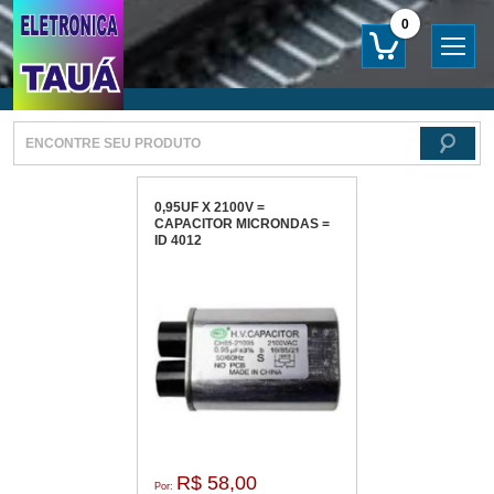
0
0,95UF X 2100V =
CAPACITOR MICRONDAS =
ID 4012
R$ 58,00
Por: