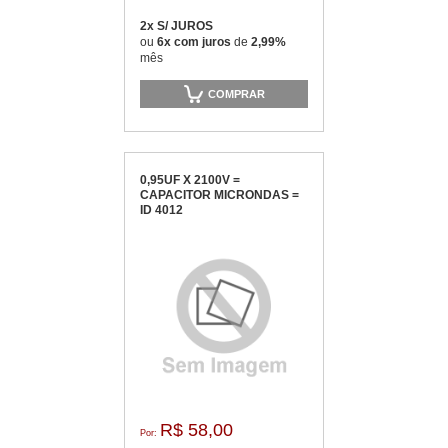
2x S/ JUROS
ou
6x com juros
de
2,99%
mês
COMPRAR
0,95UF X 2100V =
CAPACITOR MICRONDAS =
ID 4012
R$ 58,00
Por: