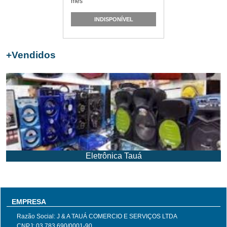
mês
INDISPONÍVEL
+
Vendidos
Eletrônica Tauá
EMPRESA
Razão Social: J & A TAUÁ COMERCIO E SERVIÇOS LTDA
CNPJ: 03.783.690/0001-90