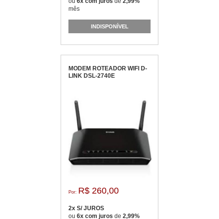
ou
6x com juros
de
2,99%
mês
INDISPONÍVEL
MODEM ROTEADOR WIFI D-
LINK DSL-2740E
R$ 260,00
Por:
2x S/ JUROS
ou
6x com juros
de
2,99%