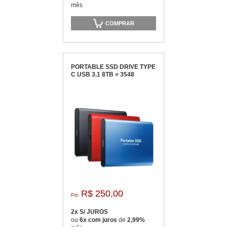
mês
COMPRAR
PORTABLE SSD DRIVE TYPE
C USB 3.1 8TB = 3548
R$ 250,00
Por:
2x S/ JUROS
ou
6x com juros
de
2,99%