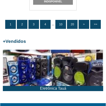
INDISPONÍVEL
...
1
2
3
4
10
20
>
>>
+
Vendidos
Eletrônica Tauá