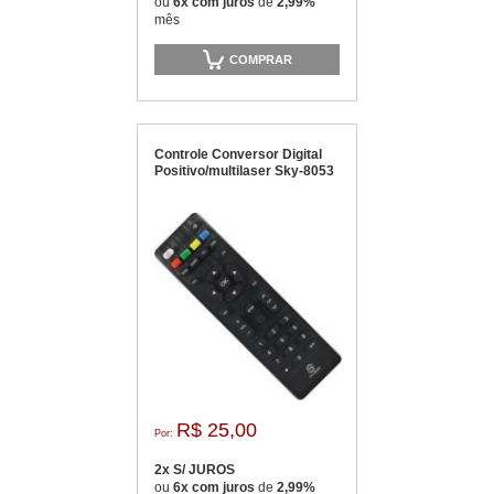
ou
6x com juros
de
2,99%
mês
COMPRAR
Controle Conversor Digital
Positivo/multilaser Sky-8053
R$ 25,00
Por:
2x S/ JUROS
ou
6x com juros
de
2,99%