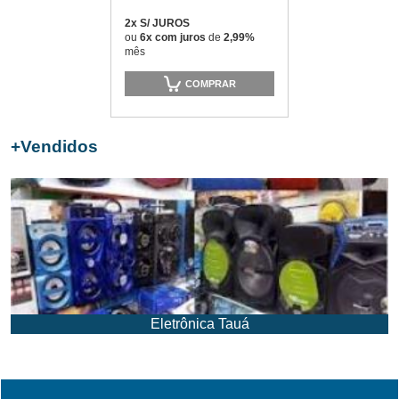
2x S/ JUROS
ou
6x com juros
de
2,99%
mês
COMPRAR
+
Vendidos
Eletrônica Tauá