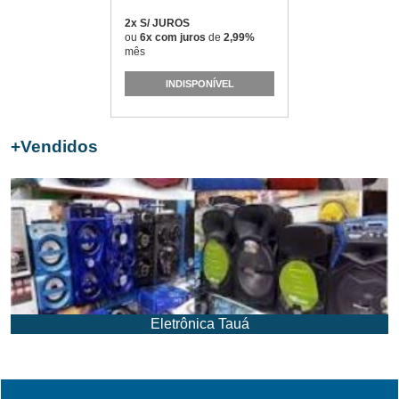
2x S/ JUROS
ou
6x com juros
de
2,99%
mês
INDISPONÍVEL
+
Vendidos
Eletrônica Tauá