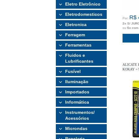
Eletro Eletrônico
Eletrodomesticos
R$ 
Por:
2x S/ JUR
Eletronica
ou
6x com
Ferragem
Ferramentas
Fluidos e
Lubrificantes
ALICATE P
KOKAY = 
Fusível
Iluminação
Importados
Informática
Instrumentos/
Acessórios
Microndas
Papelaria