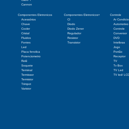
Cannon
Componentes Eletronicos
Componentes Eletronicos+
Controle
Acessórios
CI
Ar Condici
Chave
Diodo
Automotivo
Cooler
Diodo Zener
Controle
Cristal
Regulador
Conversor
Fluidos
Resistor
DVD
Fontes
Transistor
Intelbras
Led
Jogo
Placa fenolica
Portão
Potenciometro
Receptor
Relé
TV
Soquete
Tv Box
Terminal
TV Led
Termissor
TV led/ LC
Termistor
Trimpot
Varistor