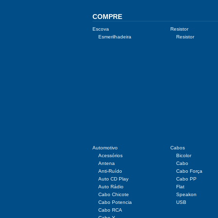
COMPRE
Escova
Resistor
Esmerilhadeira
Resistor
Automotivo
Cabos
Acessórios
Bicolor
Antena
Cabo
Anti-Ruído
Cabo Força
Auto CD Play
Cabo PP
Auto Rádio
Flat
Cabo Chicote
Speakon
Cabo Potencia
USB
Cabo RCA
Cabo Y