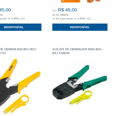
45,00
R$ 45,00
Por:
OS
2x S/ JUROS
 juros
de
2,99%
mês
ou
6x com juros
de
2,99%
mês
INDISPONÍVEL
INDISPONÍVEL
E CRIMPAR RJ45/RJ11/RJ12
ALICATE DE CRIMPAGEM PARA RJ45 -
1703
RJ11 EXBOM