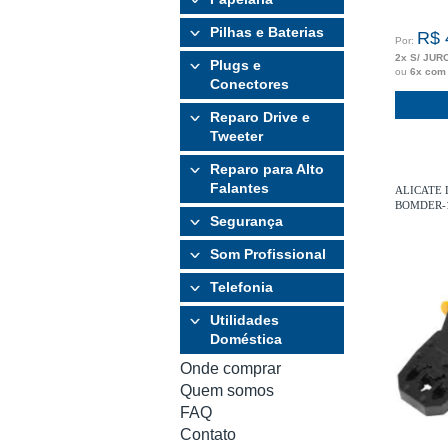
Pilhas e Baterias
R$ 
Por:
2x S/ JUR
Plugs e
ou
6x com
Conectores
Reparo Drive e
Tweeter
Reparo para Alto
Falantes
ALICATE D
BOMDER-
Segurança
Som Profissional
Telefonia
Utilidades
Doméstica
Onde comprar
Quem somos
FAQ
Contato