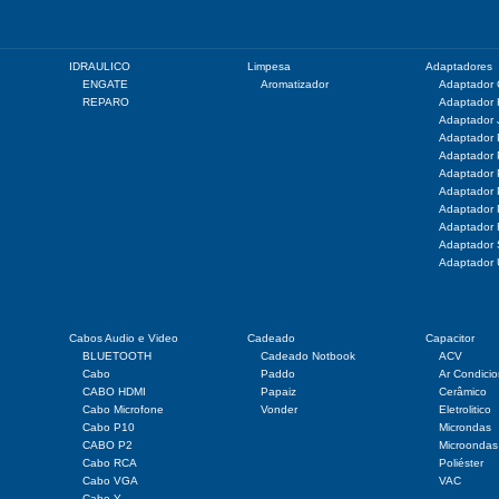
IDRAULICO
Limpesa
Adaptadores
ENGATE
Aromatizador
Adaptador
REPARO
Adaptador
Adaptador 
Adaptador
Adaptador
Adaptador
Adaptador
Adaptador
Adaptador
Adaptado
Adaptador
Cabos Audio e Video
Cadeado
Capacitor
BLUETOOTH
Cadeado Notbook
ACV
Cabo
Paddo
Ar Condici
CABO HDMI
Papaiz
Cerâmico
Cabo Microfone
Vonder
Eletrolitico
Cabo P10
Microndas
CABO P2
Microondas
Cabo RCA
Poliéster
Cabo VGA
VAC
Cabo Y