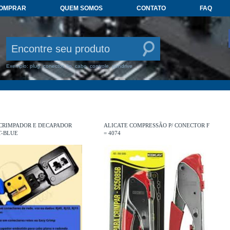
COMPRAR
QUEM SOMOS
CONTATO
FAQ
Exemplo: plug, conector, fio, cabo, controle, pendrive
 CRIMPADOR E DECAPADOR
ALICATE COMPRESSÃO P/ CONECTOR F
T-BLUE
= 4074