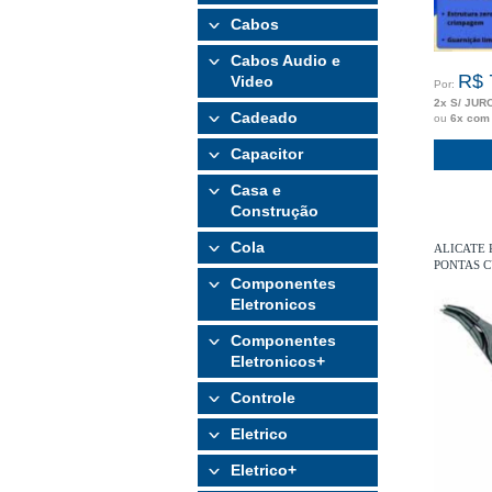
Cabos
Cabos Audio e
R$ 
Video
Por:
2x S/ JUR
Cadeado
ou
6x com
Capacitor
Casa e
Construção
Cola
ALICATE 
PONTAS 
Componentes
Eletronicos
Componentes
Eletronicos+
Controle
Eletrico
Eletrico+