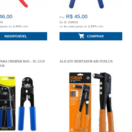
46,00
R$ 45,00
Por:
OS
2x S/ JUROS
 juros
de
2,99%
mês
ou
6x com juros
de
2,99%
mês
INDISPONÍVEL
COMPRAR
ARA CRIMPAR RJ45 - SC-2210
ALICATE REBITADOR ARI FOXLUX
936