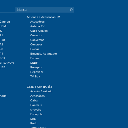
Antenas e Acessórios TV
 Cannon
Acessórios
 HDMI
Antena TV
J2
Cabo Coaxial
 P1
Conector
 P10
Conversor
 P2
Convrsor
 P3
Divisor
 P4
Emenda/ Adaptador
 RCA
Fontes
r SPEAKON
LNBF
 USB
Receptor
Repetidor
TV Box
Casa e Construção
Acento Sanitário
onado
Acessórios
Caixa
Canaleta
chuveiro
Escápula
Lixa
Rodo
Tinta Spray