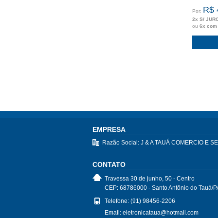
R$ 
Por:
2x S/ JUR
ou
6x com
EMPRESA
Razão Social: J & A TAUÁ COMERCIO E 
CONTATO
Travessa 30 de junho, 50 - Centro
CEP: 68786000 - Santo Antônio do Tauá/P
Telefone: (91) 98456-2206
Email: eletronicataua@hotmail.com