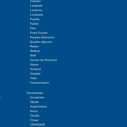
Inversor
Lampada
Lanterna
Luminaria
Padrão
Painel
Pino
Porta Fusível
Protetor Eletronico
Quadro disjuntor
Reator
Refletor
Relé
Sensor de Presença
Starter
Terminal
Tomada
Trafo
Transformador
Ferramentas
a
Acessórios
Alicate
Amperímetro
Broca
Carvão
Chave
CRIPADOR