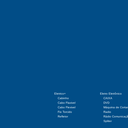
Eletrico+
Eletro Eletrônico
Cabinho
CAIXA
Cabo Flaxivel
DVD
Cabo Flexivel
Máquina de Corta
Fio Torcido
Radio
Refletor
Rádio Comunicaç
Spliter