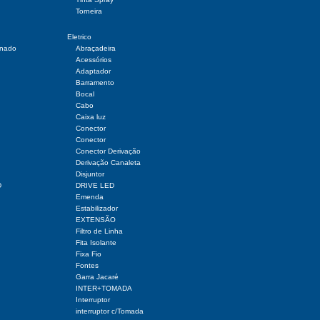
Torneira
Eletrico
onado
Abraçadeira
Acessórios
Adaptador
Barramento
Bocal
Cabo
Caixa luz
Conector
Conector
Conector Derivação
Derivação Canaleta
Disjuntor
D
DRIVE LED
Emenda
Estabilizador
EXTENSÃO
Filtro de Linha
Fita Isolante
Fixa Fio
Fontes
Garra Jacaré
INTER+TOMADA
Interruptor
interruptor c/Tomada