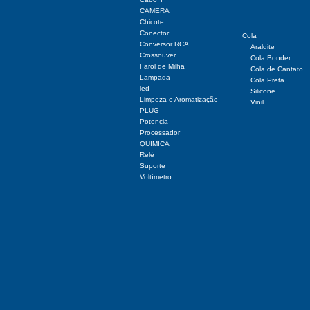
CAMERA
Chicote
Conector
Cola
Conversor RCA
Araldite
Crossouver
Cola Bonder
Farol de Milha
Cola de Cantato
Lampada
Cola Preta
led
Silicone
Limpeza e Aromatização
Vinil
PLUG
Potencia
Processador
QUIMICA
Relé
Suporte
Voltímetro