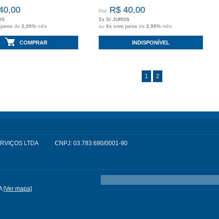
40,00
R$ 40,00
Por:
OS
2x S/ JUROS
 juros
de
2,99%
mês
ou
6x com juros
de
2,99%
mês
COMPRAR
INDISPONÍVEL
1
2
SERVIÇOS LTDA
CNPJ: 03.783.690/0001-90
A
[Ver mapa]