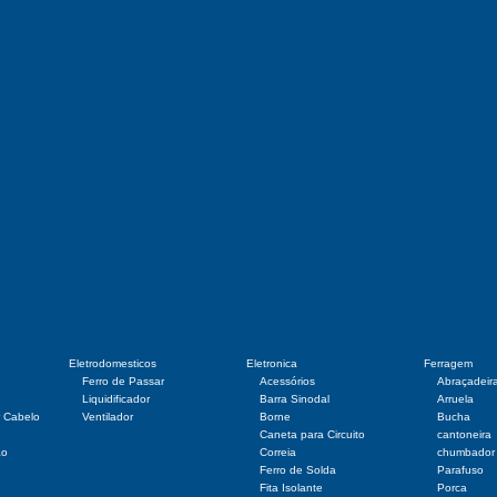
Eletrodomesticos
Eletronica
Ferragem
Ferro de Passar
Acessórios
Abraçadeir
Liquidificador
Barra Sinodal
Arruela
r Cabelo
Ventilador
Borne
Bucha
Caneta para Circuito
cantoneira
ão
Correia
chumbador
Ferro de Solda
Parafuso
Fita Isolante
Porca