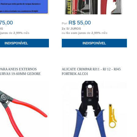
75,00
R$ 55,00
Por:
OS
2x S/ JUROS
 juros
de
2,99%
mês
ou
6x com juros
de
2,99%
mês
INDISPONÍVEL
INDISPONÍVEL
PARA ANEIS EXTERNOS
ALICATE CRIMPAR RJ11 - RJ 12 - RJ45
CURVAS 19-60MM GEDORE
FORTREK ALCO1