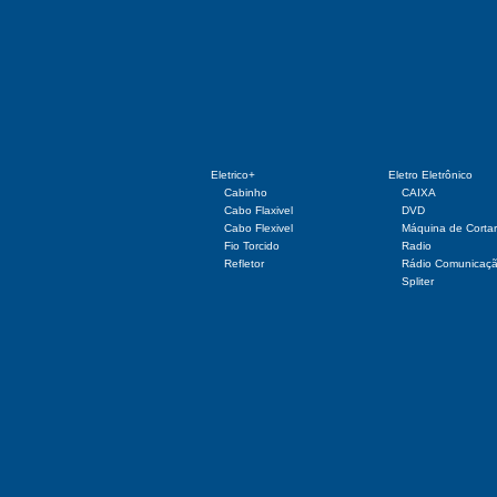
Eletrico+
Eletro Eletrônico
Cabinho
CAIXA
Cabo Flaxivel
DVD
Cabo Flexivel
Máquina de Corta
Fio Torcido
Radio
Refletor
Rádio Comunicaç
Spliter