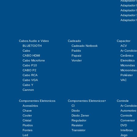
Adaptador
Adaptador
Adaptador
Adaptado
Adaptador
Cabos Audio e Video
Cadeado
Capacitor
BLUETOOTH
Cadeado Notbook
ACV
Cabo
Paddo
Ar Condici
CABO HDMI
Papaiz
Cerâmico
Cabo Microfone
Vonder
Eletrolitico
Cabo P10
Microndas
CABO P2
Microondas
Cabo RCA
Poliéster
Cabo VGA
VAC
Cabo Y
Cannon
Componentes Eletronicos
Componentes Eletronicos+
Controle
Acessórios
CI
Ar Condici
Chave
Diodo
Automotivo
Cooler
Diodo Zener
Controle
Cristal
Regulador
Conversor
Fluidos
Resistor
DVD
Fontes
Transistor
Intelbras
Led
Jogo