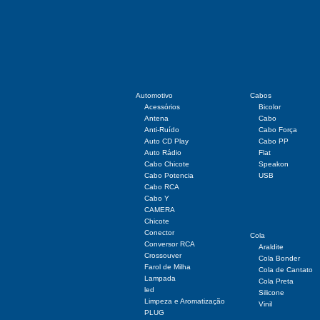
Automotivo
Cabos
Acessórios
Bicolor
Antena
Cabo
Anti-Ruído
Cabo Força
Auto CD Play
Cabo PP
Auto Rádio
Flat
Cabo Chicote
Speakon
Cabo Potencia
USB
Cabo RCA
Cabo Y
CAMERA
Chicote
Conector
Cola
Conversor RCA
Araldite
Crossouver
Cola Bonder
Farol de Milha
Cola de Cantato
Lampada
Cola Preta
led
Silicone
Limpeza e Aromatização
Vinil
PLUG