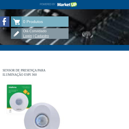
POWERED BY
MARKETUP
ELETRÔNICA TAUÁ no Facebook
0
Produtos
Olá Convidado
Login
|
Cadastro
SENSOR DE PRESENÇA PARA
ILUMINAÇÃO ESPI 360