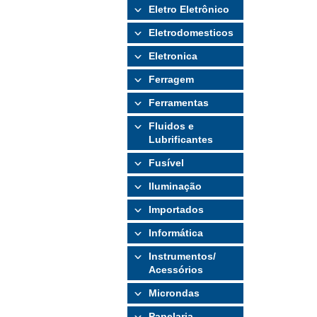
Eletro Eletrônico
Eletrodomesticos
Eletronica
Ferragem
Ferramentas
Fluidos e
Lubrificantes
Fusível
Iluminação
Importados
Informática
Instrumentos/
Acessórios
Microndas
Papelaria