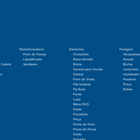
Eletrodomesticos
Eletronica
Ferragem
Ferro de Passar
Acessórios
Abraçadeir
Liquidificador
Barra Sinodal
Arruela
r Cabelo
Ventilador
Borne
Bucha
Caneta para Circuito
cantoneira
ão
Correia
chumbador
Ferro de Solda
Parafuso
Fita Isolante
Porca
Fly Back
Rebite
Fonte
Lupa
Motor DVD
Pasta
Percloreto
Pinça
Ponta de Ferro
Ponta de Prova
Solda
Sugador