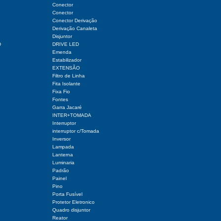
Conector
Conector
Conector Derivação
Derivação Canaleta
Disjuntor
D
DRIVE LED
Emenda
Estabilizador
EXTENSÃO
Filtro de Linha
Fita Isolante
Fixa Fio
Fontes
Garra Jacaré
INTER+TOMADA
Interruptor
interruptor c/Tomada
Inversor
Lampada
Lanterna
Luminaria
Padrão
Painel
Pino
Porta Fusível
Protetor Eletronico
Quadro disjuntor
Reator