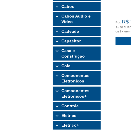
Cabos
Cabos Audio e
R$ 
Video
Por:
2x S/ JUR
Cadeado
ou
6x com
Capacitor
Casa e
Construção
Cola
Componentes
Eletronicos
Componentes
Eletronicos+
Controle
Eletrico
Eletrico+