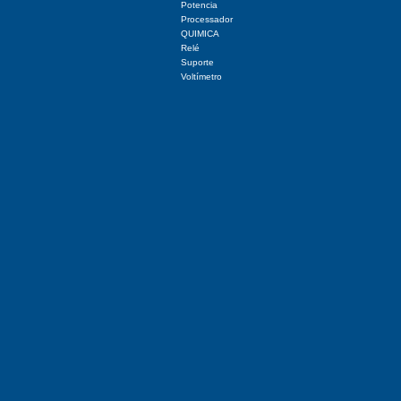
Potencia
Processador
QUIMICA
Relé
Suporte
Voltímetro