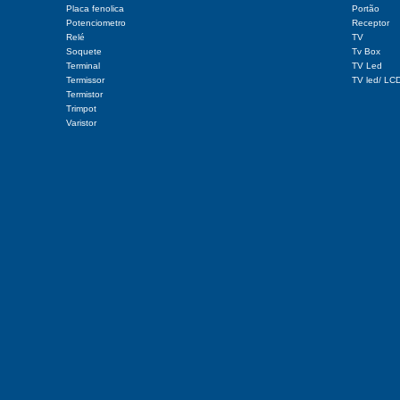
Placa fenolica
Portão
Potenciometro
Receptor
Relé
TV
Soquete
Tv Box
Terminal
TV Led
Termissor
TV led/ LC
Termistor
Trimpot
Varistor