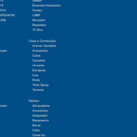
 P3
Divisor
 P4
Emenda/ Adaptador
 RCA
Fontes
r SPEAKON
LNBF
 USB
Receptor
Repetidor
TV Box
Casa e Construção
Acento Sanitário
onado
Acessórios
Caixa
Canaleta
chuveiro
Escápula
Lixa
Rodo
Tinta Spray
Torneira
Eletrico
onado
Abraçadeira
Acessórios
Adaptador
Barramento
Bocal
Cabo
Caixa luz