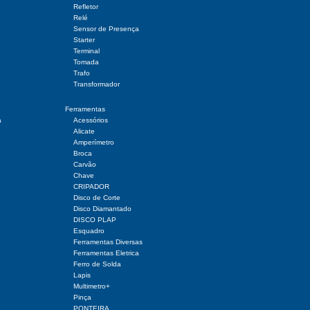
Refletor
Relé
Sensor de Presença
Starter
Terminal
Tomada
Trafo
Transformador
Ferramentas
a
Acessórios
Alicate
Amperímetro
Broca
Carvão
Chave
CRIPADOR
Disco de Corte
Disco Diamantado
DISCO PLAP
Esquadro
Ferramentas Diversas
Ferramentas Eletrica
Ferro de Solda
Lapis
Multimetro+
Pinça
PONTEIRA