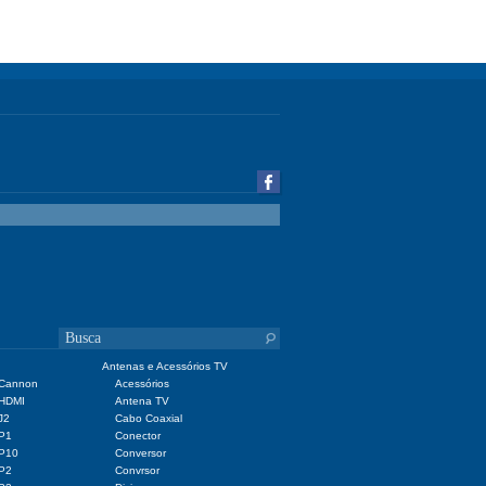
Antenas e Acessórios TV
 Cannon
Acessórios
 HDMI
Antena TV
J2
Cabo Coaxial
 P1
Conector
 P10
Conversor
 P2
Convrsor