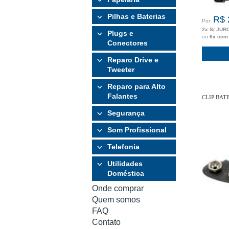
Pilhas e Baterias
R$ 
Por:
2x S/ JUR
Plugs e
ou
6x com
Conectores
Reparo Drive e
Tweeter
Reparo para Alto
Falantes
CLIP BAT
Segurança
Som Profissional
Telefonia
Utilidades
Doméstica
Onde comprar
Quem somos
FAQ
Contato