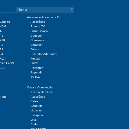
Antenas e Acessórios TV
 Cannon
Acessórios
 HDMI
Antena TV
J2
Cabo Coaxial
 P1
Conector
 P10
Conversor
 P2
Convrsor
 P3
Divisor
 P4
Emenda/ Adaptador
 RCA
Fontes
r SPEAKON
LNBF
 USB
Receptor
Repetidor
TV Box
Casa e Construção
Acento Sanitário
onado
Acessórios
Caixa
Canaleta
chuveiro
Escápula
Lixa
Rodo
Tinta Spray