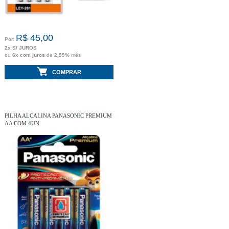
R$ 45,00
Por:
2x S/ JUROS
ou
6x com juros
de
2,99%
mês
COMPRAR
PILHA ALCALINA PANASONIC PREMIUM
AA COM 4UN