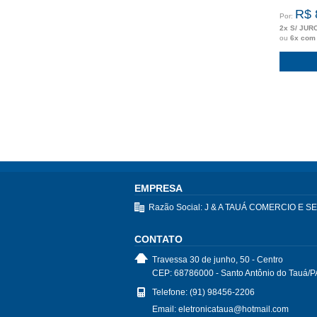
R$ 
Por:
2x S/ JUR
ou
6x com
EMPRESA
Razão Social: J & A TAUÁ COMERCIO E 
CONTATO
Travessa 30 de junho, 50 - Centro
CEP: 68786000 - Santo Antônio do Tauá/P
Telefone: (91) 98456-2206
Email: eletronicataua@hotmail.com