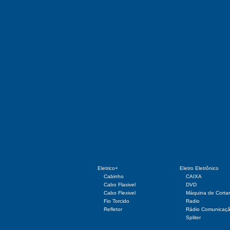
Eletrico+
Eletro Eletrônico
Cabinho
CAIXA
Cabo Flaxivel
DVD
Cabo Flexivel
Máquina de Corta
Fio Torcido
Radio
Refletor
Rádio Comunicaç
Spliter