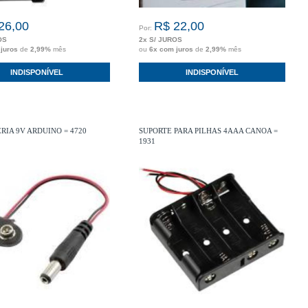
26,00
R$ 22,00
Por:
OS
2x S/ JUROS
 juros
de
2,99%
mês
ou
6x com juros
de
2,99%
mês
INDISPONÍVEL
INDISPONÍVEL
ERIA 9V ARDUINO = 4720
SUPORTE PARA PILHAS 4AAA CANOA =
1931