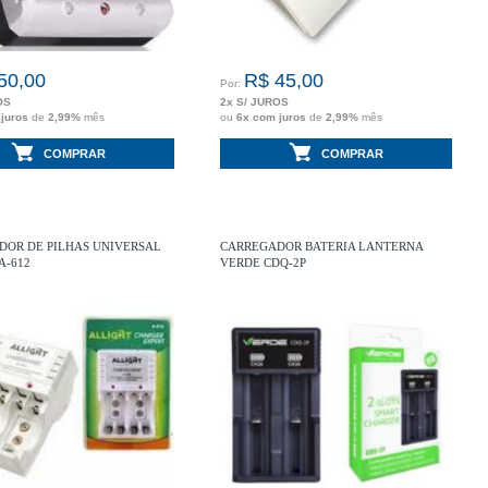
50,00
R$ 45,00
Por:
OS
2x S/ JUROS
 juros
de
2,99%
mês
ou
6x com juros
de
2,99%
mês
COMPRAR
COMPRAR
DOR DE PILHAS UNIVERSAL
CARREGADOR BATERIA LANTERNA
A-612
VERDE CDQ-2P