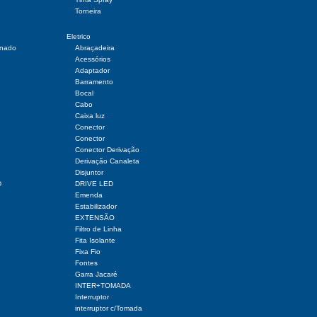
Torneira
Eletrico
onado
Abraçadeira
Acessórios
Adaptador
Barramento
Bocal
Cabo
Caixa luz
Conector
Conector
Conector Derivação
Derivação Canaleta
Disjuntor
D
DRIVE LED
Emenda
Estabilizador
EXTENSÃO
Filtro de Linha
Fita Isolante
Fixa Fio
Fontes
Garra Jacaré
INTER+TOMADA
Interruptor
interruptor c/Tomada