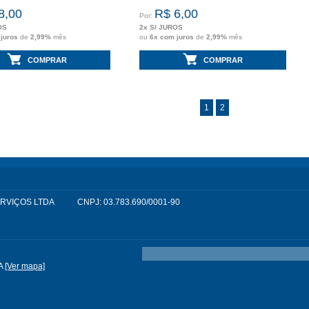
8,00
R$ 6,00
Por:
OS
2x S/ JUROS
 juros
de
2,99%
mês
ou
6x com juros
de
2,99%
mês
COMPRAR
COMPRAR
1
2
SERVIÇOS LTDA
CNPJ: 03.783.690/0001-90
A
[Ver mapa]