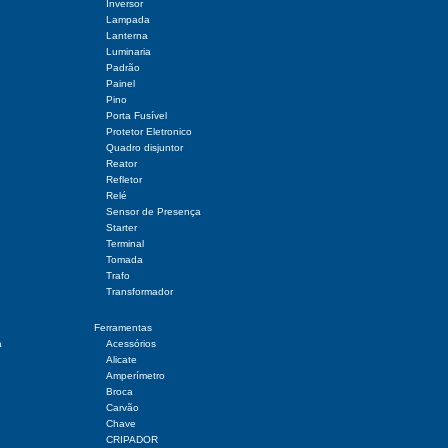
Inversor
Lampada
Lanterna
Luminaria
Padrão
Painel
Pino
Porta Fusível
Protetor Eletronico
Quadro disjuntor
Reator
Refletor
Relé
Sensor de Presença
Starter
Terminal
Tomada
Trafo
Transformador
Ferramentas
a
Acessórios
Alicate
Amperímetro
Broca
Carvão
Chave
CRIPADOR