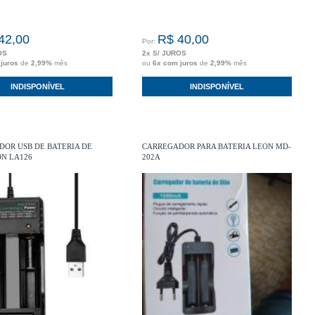
42,00
R$ 40,00
Por:
OS
2x S/ JUROS
 juros
de
2,99%
mês
ou
6x com juros
de
2,99%
mês
INDISPONÍVEL
INDISPONÍVEL
OR USB DE BATERIA DE
CARREGADOR PARA BATERIA LEON MD-
ON LA126
202A