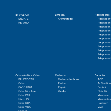
IDRAULICO
Limpesa
Adaptadores
ENGATE
Aromatizador
Adaptador
REPARO
Adaptador
Adaptador 
Adaptador
Adaptador
Adaptador
Adaptador
Adaptador
Adaptador
Adaptado
Adaptador
Cabos Audio e Video
Cadeado
Capacitor
BLUETOOTH
Cadeado Notbook
ACV
Cabo
Paddo
Ar Condici
CABO HDMI
Papaiz
Cerâmico
Cabo Microfone
Vonder
Eletrolitico
Cabo P10
Microndas
CABO P2
Microondas
Cabo RCA
Poliéster
Cabo VGA
VAC
Cabo Y