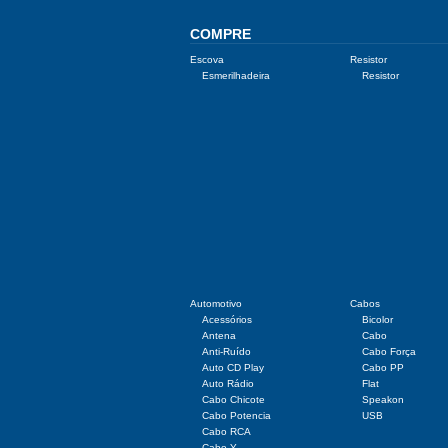
COMPRE
Escova
Resistor
Esmerilhadeira
Resistor
Automotivo
Cabos
Acessórios
Bicolor
Antena
Cabo
Anti-Ruído
Cabo Força
Auto CD Play
Cabo PP
Auto Rádio
Flat
Cabo Chicote
Speakon
Cabo Potencia
USB
Cabo RCA
Cabo Y