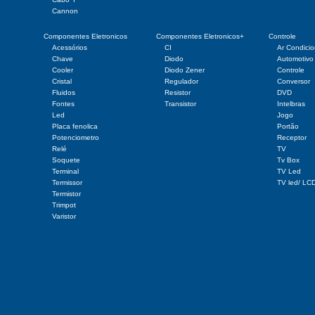
Cannon
Componentes Eletronicos
Componentes Eletronicos+
Controle
Acessórios
CI
Ar Condici
Chave
Diodo
Automotivo
Cooler
Diodo Zener
Controle
Cristal
Regulador
Conversor
Fluidos
Resistor
DVD
Fontes
Transistor
Intelbras
Led
Jogo
Placa fenolica
Portão
Potenciometro
Receptor
Relé
TV
Soquete
Tv Box
Terminal
TV Led
Termissor
TV led/ LC
Termistor
Trimpot
Varistor