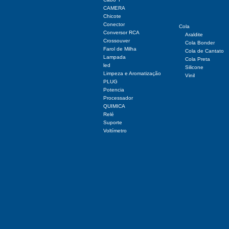
CAMERA
Chicote
Conector
Cola
Conversor RCA
Araldite
Crossouver
Cola Bonder
Farol de Milha
Cola de Cantato
Lampada
Cola Preta
led
Silicone
Limpeza e Aromatização
Vinil
PLUG
Potencia
Processador
QUIMICA
Relé
Suporte
Voltímetro