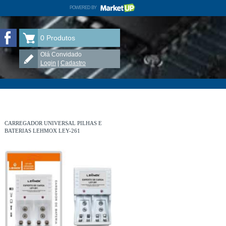
POWERED BY
MARKETUP
ELETRÔNICA TAUÁ no Facebook
0
Produtos
Olá Convidado
Login
|
Cadastro
CARREGADOR UNIVERSAL PILHAS E
BATERIAS LEHMOX LEY-261