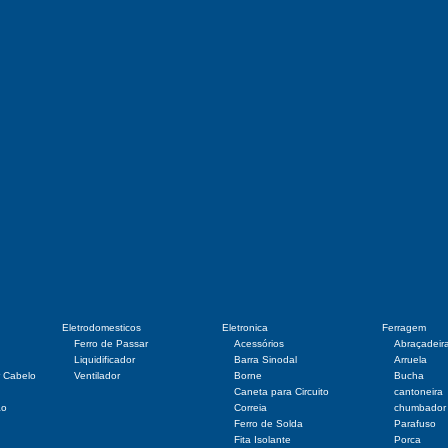
Eletrodomesticos
Eletronica
Ferragem
Ferro de Passar
Acessórios
Abraçadeir
Liquidificador
Barra Sinodal
Arruela
r Cabelo
Ventilador
Borne
Bucha
Caneta para Circuito
cantoneira
ão
Correia
chumbador
Ferro de Solda
Parafuso
Fita Isolante
Porca