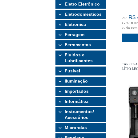
Eletro Eletrônico
Eletrodomesticos
R$ 
Por:
2x S/ JUR
Eletronica
ou
6x com
Ferragem
Ferramentas
Fluidos e
Lubrificantes
CARREGAD
LÍTIO LE
Fusível
Iluminação
Importados
Informática
Instrumentos/
Acessórios
Microndas
Papelaria