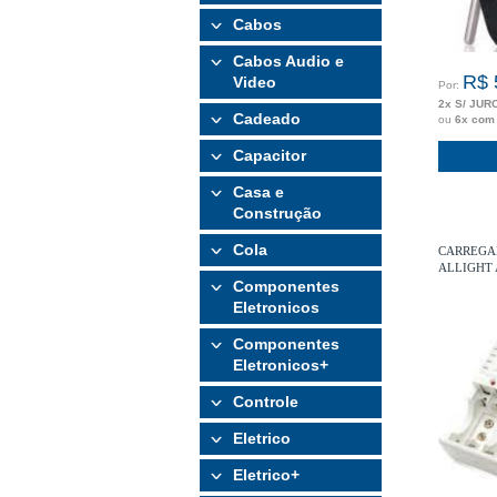
Cabos
Cabos Audio e
R$ 
Video
Por:
2x S/ JUR
Cadeado
ou
6x com
Capacitor
Casa e
Construção
Cola
CARREGA
ALLIGHT 
Componentes
Eletronicos
Componentes
Eletronicos+
Controle
Eletrico
Eletrico+