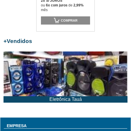
2x S/ JUROS
ou
6x com juros
de
2,99%
mês
COMPRAR
+
Vendidos
Eletrônica Tauá
EMPRESA